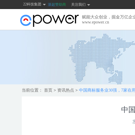
22科技集团
浙超赞助商
关注我们
赋能大众创业，掘金万亿企
www.epower.cn
当前位置：
首页
>
资讯热点
>
中国商标服务业30强，7家在用
中国