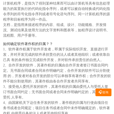
计算机程序，是指为了得到某种结果而可以由计算机等具有信息处理
能力的装置执行的代码化指令序列，或者可以被自动转换成代码化指
令序列的符号化指令序列或者符号化语句序列。同一计算机程序的源
程序和目标程序为同一作品。
文档，是指用来描述程序的内容、组成、设计、功能规格、开发情
况、测试结果及使用方法的文字资料和图表等，如程序设计说明书、
流程图、用户手册等。
如何确定软件著作权的归属？？
1、软件著作权属于软件开发者，即属于实际组织开发、直接进行开
发，并对开发完成的软件承担责任的法人或者其他组织；或者依靠自
己具 有的条件独立完成软件开发，并对软件承担责任的自然人。
2、合作开发的软件，其著作权的归属由合作开发者签订书面合同约
定。无书面合同或者合同未作明确约定，合作开发的软件可以分割使
用 的，开发者对各自开发的部分可以单独享有著作权；合作开发的软
件不能分割使用的，其著作权由各合作开发者共同享有。
3、接受他人委托开发的软件，其著作权的归属由委托人与受托人签
订书面合同约定；无书面合同或者合同未作明确约定的，其著作权由
🎧
咨询
受托 人享有。
4、由国家机关下达任务开发的软件，著作权的归属与行使由项目任
务书或者合同规定；项目任务书或者合同中未作明确规定的，软件著
作权 由接受任务的法人或者其他组织享有。