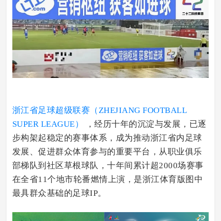
浙江省足球超级联赛
（ZHEJIANG FOOTBALL
SUPER LEAGUE）
，经历十年的沉淀与发展，已逐
步构架起稳定的赛事体系，成为推动浙江省内足球
发展、促进群众体育参与的重要平台，从职业俱乐
部梯队到社区草根球队，十年间累计超2000场赛事
在全省11个地市轮番燃情上演，是浙江体育版图中
最具群众基础的足球IP。