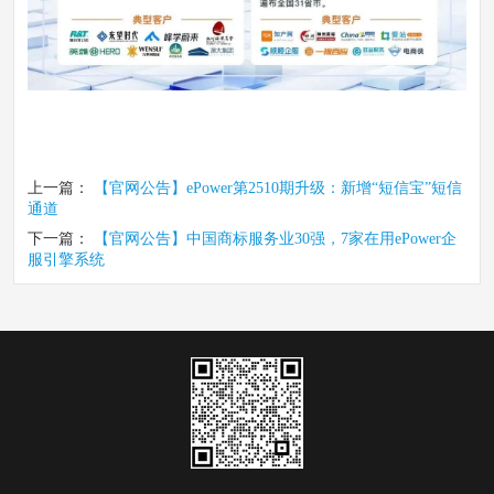
上一篇：
【官网公告】ePower第2510期升级：新增“短信宝”短信
通道
下一篇：
【官网公告】中国商标服务业30强，7家在用ePower企
服引擎系统