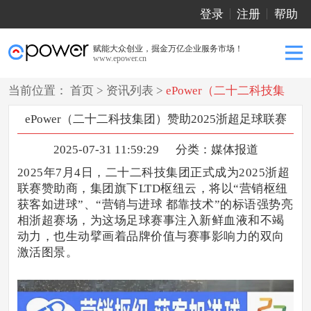
登录
注册
帮助
赋能大众创业，掘金万亿企业服务市场！
www.epower.cn
当前位置：
首页
>
资讯列表
>
ePower（二十二科技集
团）赞助2025浙超足球联赛
ePower（二十二科技集团）赞助2025浙超足球联赛
2025-07-31 11:59:29
分类：
媒体报道
2025年7月4日，二十二科技集团正式成为2025浙超
联赛赞助商，集团旗下LTD枢纽云，将以“营销枢纽
获客如进球”、“营销与进球 都靠技术”的标语强势亮
相浙超赛场，为这场足球赛事注入新鲜血液和不竭
动力，也生动擘画着品牌价值与赛事影响力的双向
激活图景。