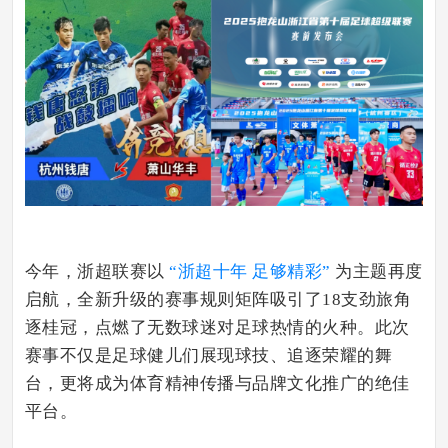
今年，浙超联赛以
“浙超十年 足够精彩”
为主题再度
启航，全新升级的赛事规则矩阵吸引了18支劲旅角
逐桂冠，点燃了无数球迷对足球热情的火种。此次
赛事不仅是足球健儿们展现球技、追逐荣耀的舞
台，更将成为体育精神传播与品牌文化推广的绝佳
平台。