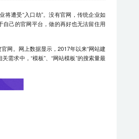
将遭受“入口劫”。没有官网，传统企业如
于自己的官网平台，做的再好也无法留住用
网。网上数据显示，2017年以来“网站建
相关需求中，“模板”、“网站模板”的搜索量最