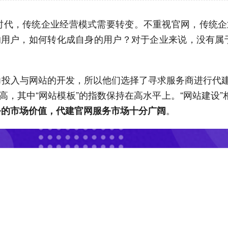
时代，传统企业经营模式需要转变。不重视官网，传统企业
入的用户，如何转化成自身的用户？对于企业来说，没有属
投入与网站的开发，所以他们选择了寻求服务商进行代建官
升高，其中“网站模板”的指数保持在高水平上。“网站建设”
。
务的市场价值，代建官网服务市场十分广阔