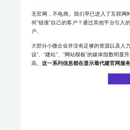
无官网，不电商。我们早已进入了互联网
何“链接”自己的客户？通过其他平台引
户。
大部分小微企业并没有足够的资源以及人力
设”、“建站”、“网站模板”的媒体指数明显
高。
这一系列信息都在显示着代建官网服