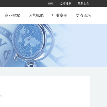
登录
立即注册
帮助文档
商业授权
运营赋能
行业案例
交流论坛
台
7