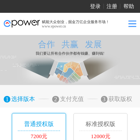
登录
注册
帮助
赋能大众创业，掘金万亿企业服务市场！
www.epower.cn
合作 共赢 发展
我们要让所有合作伙伴都有钱赚、赚到钱!
选择版本
支付充值
获取版权
1
2
3
普通授权版
标准授权版
7200元
12000元