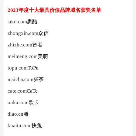
2023年度十大最具价值品牌域名
获奖名单
siku.com
思酷
zhongxin.com
众信
zhizhe.com
智者
meimeng.com
美萌
topu.com
ToPu
maicha.com
买茶
cate.com
CaTe
ouka.com
欧卡
diao.cn
雕
kuaitu.com
快兔