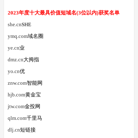
2023年度十大最具价值短域名(3位以内)
获奖名单
she.cn
SHE
ymq.com
域名圈
ye.cn
业
dmz.cn
大拇指
yo.cn
优
znw.com
智能网
hjb.com
黄金宝
jtw.com
金投网
qlm.com
千里马
dlj.cn
短链接