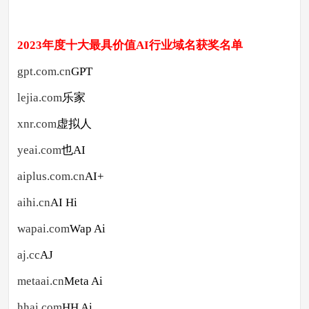
2023年度十大最具价值AI行业域名
获奖名单
gpt.com.cn
GPT
lejia.com
乐家
xnr.com
虚拟人
yeai.com
也AI
aiplus.com.cn
AI+
aihi.cn
AI Hi
wapai.com
Wap Ai
aj.cc
AJ
metaai.cn
Meta Ai
hhai.com
HH Ai