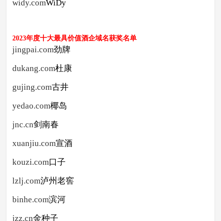
widy.com
WiDy
2023年度十大最具价值酒企域名
获奖名单
jingpai.com
劲牌
dukang.com
杜康
gujing.com
古井
yedao.com
椰岛
jnc.cn
剑南春
xuanjiu.com
宣酒
kouzi.com
口子
lzlj.com
泸州老窖
binhe.com
滨河
jzz.cn
金种子