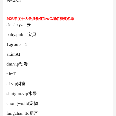
美妆.cn
2023年度十大最具价值NewG域名
获奖名单
cloud.xyz 云
baby.pub 宝贝
1.group 1
ai.im
AI
dm.vip
动漫
t.im
T
cf.vip
财富
shuiguo.vip
水果
chongwu.ltd
宠物
fangchan.ltd
房产