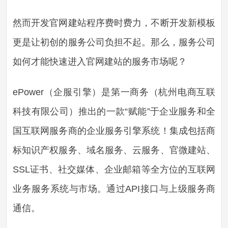
然而开发官网建站程序费时费力，不断开发新模板
更是让初创的服务公司负担不起。那么，服务公司
如何才能快速进入官网建站的服务市场呢？
ePower（企服引擎）是第一商务（杭州电商互联
科技有限公司）推出的一款“赋能”于企业服务和全
国互联网服务商的企业服务引擎系统！集成包括商
标知识产权服务、域名服务、云服务、官微建站、
SSL证书、社交媒体、企业邮箱等全方位的互联网
业务服务系统与市场。通过API接口与上级服务商
通信。