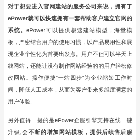
对于想要进入官网建站的服务公司来说，拥有了
ePower就可以快速拥有一套帮助客户建立官网的
系统。
ePower可以提供极速建站模型，海量模
板，严密结合用户的使用习惯，以产品易用性和展
现企业个性化为首要出发点。用户不但可以半天上
线网站，还能让没有制作网站经验的的用户轻松修
改网站。操作便捷“一站四步”为企业缩短工作时
间，降低人工成本，从而为客户带来多维度满意的
用户体验。
另外值得一提的是ePower企服引擎支持在线一键
升级,会
不断的增加网站模板，提供后续售后服