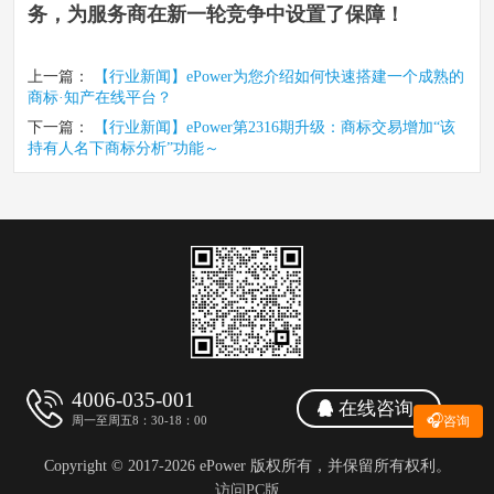
务，为服务商在新一轮竞争中设置了保障！
上一篇：
【行业新闻】ePower为您介绍如何快速搭建一个成熟的
商标·知产在线平台？
下一篇：
【行业新闻】ePower第2316期升级：商标交易增加“该
持有人名下商标分析”功能～
4006-035-001
在线咨询
🎧
周一至周五8：30-18：00
咨询
Copyright © 2017-2026 ePower 版权所有，并保留所有权利。
访问PC版