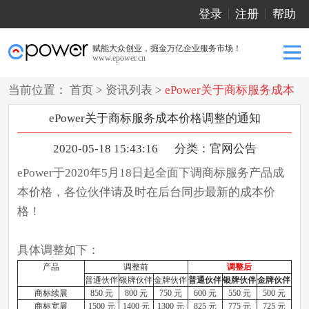
登录
注册
帮助
赋能大众创业，掘金万亿企业服务市场！
www.epower.cn
当前位置：
首页
>
资讯列表
>
ePower关于商标服务成本
价格调整的通知
ePower关于商标服务成本价格调整的通知
2020-05-18 15:43:16
分类：
官网公告
ePower于2020年5月18日起全面下调商标服务产品成
本价格，各位伙伴请及时在后台同步最新的成本价
格！
具体调整如下：
产品
调整前
调整后
普通伙伴
银牌伙伴
金牌伙伴
普通伙伴
银牌伙伴
金牌伙伴
商标续展
850 元
800 元
750 元
600 元
550 元
500 元
商标宽展
1500 元
1400 元
1300 元
825 元
775 元
725 元