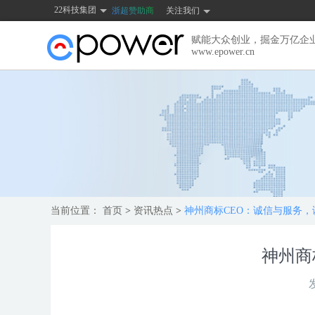
22科技集团
浙超赞助商
关注我们
赋能大众创业，掘金万亿企
www.epower.cn
当前位置：
首页
>
资讯热点
>
神州商标CEO：诚信与服务
神州商