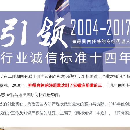
，在工作期间有感于国内知识产权意识薄弱，维权困难，企业对知识产
贡献。
2018年，
神州商标的注册量达到了安徽注册量前三
，十几年间神
标志
件
马德里国际商标注册
件。
16
,
53
己的创业初心，为改善国内知产现状做出最大的努力与贡献。
2016年
他
创
权保护宣传及知识产权法的研究。主编了《商标知识一本通》、《商标实