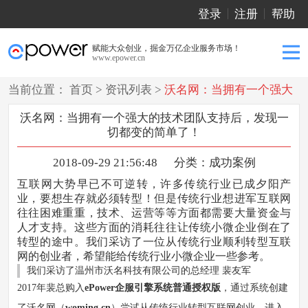
登录
注册
帮助
赋能大众创业，掘金万亿企业服务市场！
www.epower.cn
当前位置：
首页
>
资讯列表
>
沃名网：当拥有一个强大
的技术团队支持后，发现一切都变的简单了！
沃名网：当拥有一个强大的技术团队支持后，发现一
切都变的简单了！
2018-09-29 21:56:48
分类：
成功案例
互联网大势早已不可逆转，许多传统行业已成夕阳产
业，要想生存就必须转型！但是传统行业想进军互联网
往往困难重重，技术、运营等等方面都需要大量资金与
人才支持。这些方面的消耗往往让传统小微企业倒在了
转型的途中。我们采访了一位从传统行业顺利转型互联
网的创业者，希望能给传统行业小微企业一些参考。
我们采访了温州市沃名科技有限公司的总经理 裴友军
2017年裴总购入
ePower企服引擎系统普通授权版
，通过系统创建
了沃名网（
woming.cn
）尝试从传统行业转型互联网创业，进入